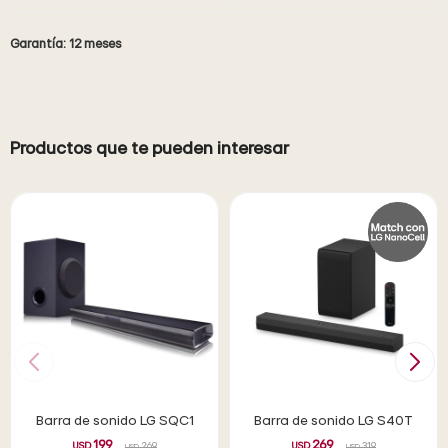
Garantía: 12 meses
Productos que te pueden interesar
Barra de sonido LG SQC1
Barra de sonido LG S40T
199
269
USD
269
USD
319
USD
USD