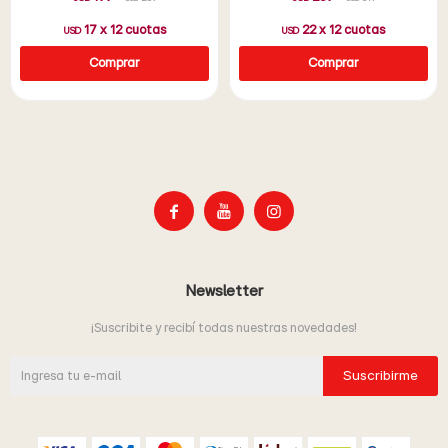
17
x
12
cuotas
22
x
12
cuotas
USD
USD



Newsletter
¡Suscribite y recibí todas nuestras novedades!
Suscribirme