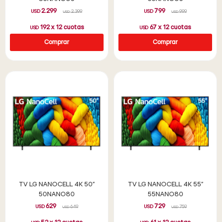
2.299
799
USD
2.399
USD
999
USD
USD
192
x
12
cuotas
67
x
12
cuotas
USD
USD
TV LG NANOCELL 4K 50"
TV LG NANOCELL 4K 55"
50NANO80
55NANO80
629
729
USD
649
USD
759
USD
USD