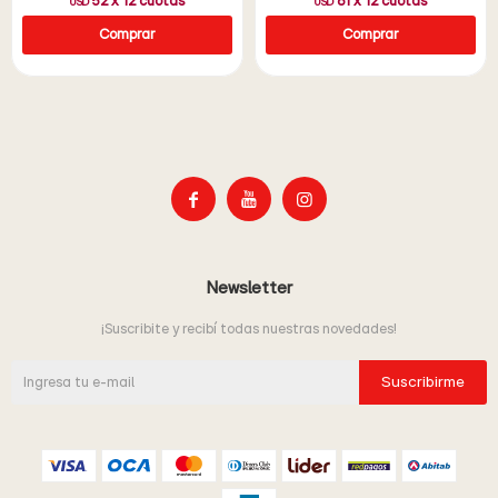
52
x
12
cuotas
61
x
12
cuotas
USD
USD



Newsletter
¡Suscribite y recibí todas nuestras novedades!
Suscribirme