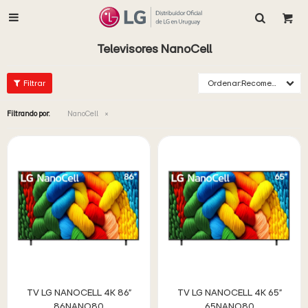

Televisores NanoCell
Recomendados
Filtrando por:
NanoCell
TV LG NANOCELL 4K 86"
TV LG NANOCELL 4K 65"
86NANO80
65NANO80