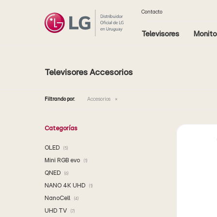
Contacto
Televisores
Monito
Televisores Accesorios
Filtrando por:
Accesorios
Categorías
OLED
(5)
Mini RGB evo
(1)
QNED
(6)
NANO 4K UHD
(1)
NanoCell
(4)
UHD TV
(7)