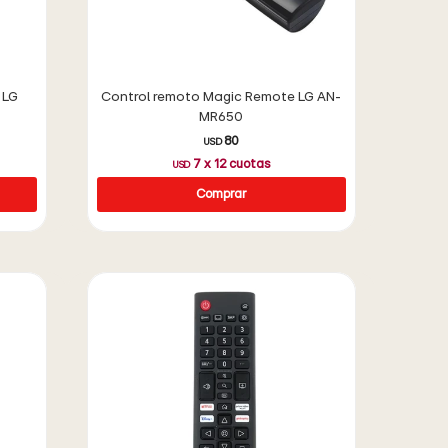
 LG
Control remoto Magic Remote LG AN-
MR650
80
USD
7
x
12
cuotas
USD