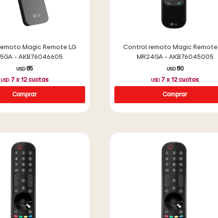
 remoto Magic Remote LG
Control remoto Magic Remote
5GA - AKB76046605
MR24GA - AKB76045005
85
80
USD
USD
7
x
12
cuotas
7
x
12
cuotas
USD
USD