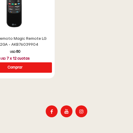
 remoto Magic Remote LG
2GA - AKB76039904
80
USD
7
x
12
cuotas
USD


