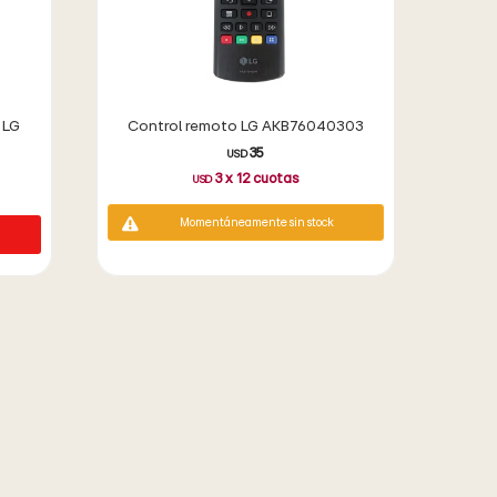
 LG
Control remoto LG AKB76040303
35
USD
3
x
12
cuotas
USD
Momentáneamente sin stock