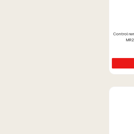
Control r
MR2