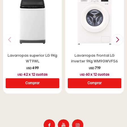
Lavarropas superior LG 9Kg
Lavarropas frontal LG
WT9WL
inverter 9Kg WM9GWVFS6
499
719
USD
USD
42
x
12
cuotas
60
x
12
cuotas
USD
USD


