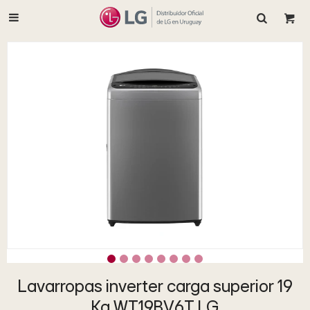

Lavarropas inverter carga superior 19
Kg WT19BV6T LG