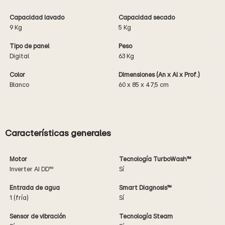
Capacidad lavado
Capacidad secado
9 Kg
5 Kg
Tipo de panel
Peso
Digital
63 Kg
Color
Dimensiones (An x Al x Prof.)
Blanco
60 x 85 x 47,5 cm
Características generales
Motor
Tecnología TurboWash
™
Inverter AI DD™
Sí
Entrada de agua
Smart Diagnosis™
1 (fría)
Sí
Sensor de vibración
Tecnología Steam