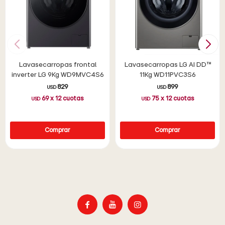
Lavasecarropas frontal
Lavasecarropas LG AI DD™
inverter LG 9Kg WD9MVC4S6
11Kg WD11PVC3S6
829
899
USD
USD
69
x
12
cuotas
75
x
12
cuotas
USD
USD


