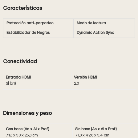
Características
Protección anti-parpadeo
Modo de lectura
Estabilizador de Negros
Dynamic Action Sync
Conectividad
Entrada HDMI
Versión HDMI
SÍ (x1)
2.0
Dimensiones y peso
Con base (An x Al x Prof)
Sin base (An x Al x Prof)
71,3 x 50 x 25,3 cm
71,3 x 42,8 x 5,4 cm