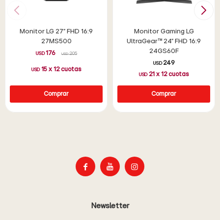
Monitor LG 27" FHD 16:9
Monitor Gaming LG
27MS500
UltraGear™ 24" FHD 16:9
24GS60F
176
USD
205
USD
249
USD
15
x
12
cuotas
USD
21
x
12
cuotas
USD



Newsletter