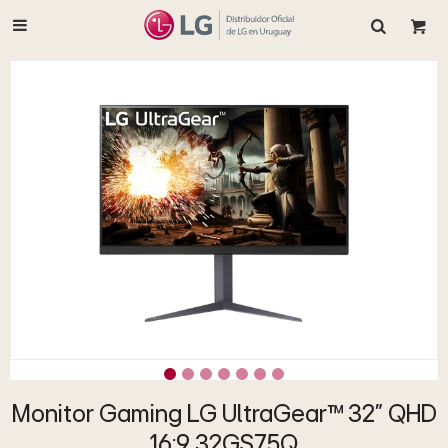

Monitor Gaming LG UltraGear™ 32" QHD
16:9 32GS75Q