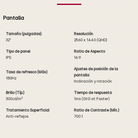
Pantalla
Tamaño (pulgadas):
Resolución
32"
2560 x 1440 (QHD)
Tipo de panel
Ratio de Aspecto
IPS
16:9
Ajustes de posición de la
Tasa de refresco (Máx)
pantalla
180Hz
Inclinación y rotación
Brillo (Típ.)
Tiempo de respuesta
300cd/m²
1ms (GtG at Faster)
Tratamiento Superficial
Ratio de Contraste (Mín.)
Anti-reflejos
700:1