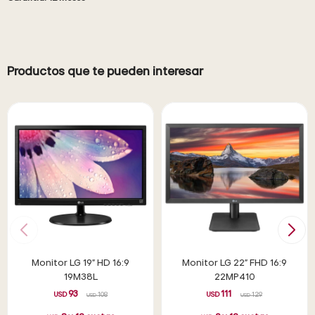
Productos que te pueden interesar
Monitor LG 19" HD 16:9
Monitor LG 22" FHD 16:9
19M38L
22MP410
93
111
USD
108
USD
129
USD
USD