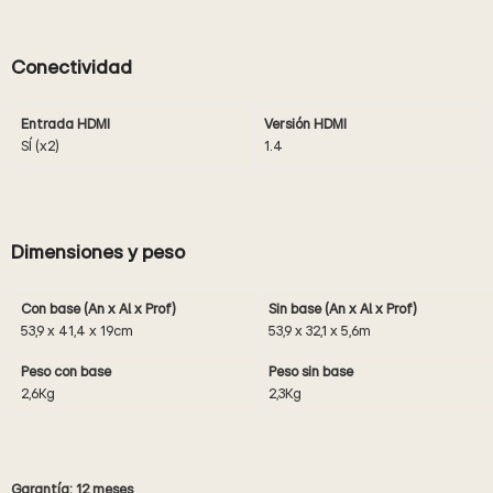
Conectividad
Entrada HDMI
Versión HDMI
SÍ (x2)
1.4
Dimensiones y peso
Con base (An x Al x Prof)
Sin base (An x Al x Prof)
53,9 x 41,4 x 19cm
53,9 x 32,1 x 5,6m
Peso con base
Peso sin base
2,6Kg
2,3Kg
Garantía: 12 meses