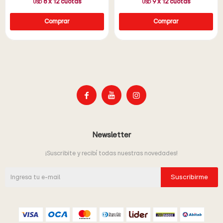
8
x
12
cuotas
9
x
12
cuotas
USD
USD



Newsletter
¡Suscribite y recibí todas nuestras novedades!
Suscribirme