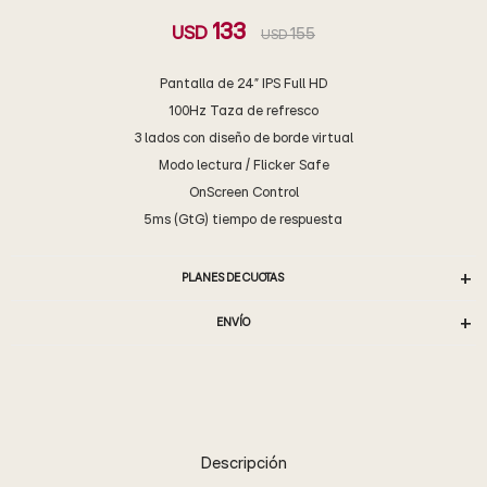
133
USD
155
USD
Pantalla de 24” IPS Full HD
100Hz Taza de refresco
3 lados con diseño de borde virtual
Modo lectura / Flicker Safe
OnScreen Control
5ms (GtG) tiempo de respuesta
PLANES DE CUOTAS
ENVÍO
Descripción