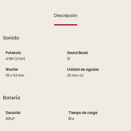
Descripción
Sonido
Potencia
Sound Boost
40W (2.1ch)
Sí
Woofer
Unidad de agudos
93 x 53 mm
20 mm x2
Batería
Duración
Tiempo de carga
30hs*
3hs