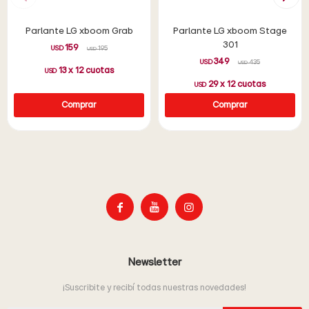
Parlante LG xboom Grab
Parlante LG xboom Stage
301
159
USD
195
USD
349
USD
435
USD
13
x
12
cuotas
USD
29
x
12
cuotas
USD



Newsletter
¡Suscribite y recibí todas nuestras novedades!