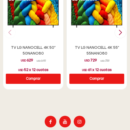
TV LG NANOCELL 4K 50"
TV LG NANOCELL 4K 55"
50NANO80
55NANO80
629
729
USD
649
USD
759
USD
USD
52
x
12
cuotas
61
x
12
cuotas
USD
USD


