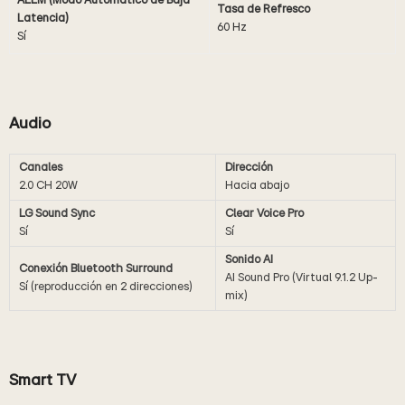
ALLM (Modo Automático de Baja
Tasa de Refresco
Latencia)
60 Hz
Sí
Audio
Canales
Dirección
2.0 CH 20W
Hacia abajo
LG Sound Sync
Clear Voice Pro
Sí
Sí
Sonido AI
Conexión Bluetooth Surround
AI Sound Pro (Virtual 9.1.2 Up-
Sí (reproducción en 2 direcciones)
mix)
Smart TV