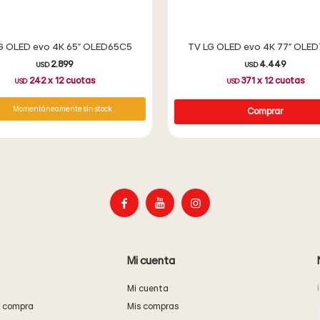
G OLED evo 4K 65" OLED65C5
TV LG OLED evo 4K 77" OLE
2.899
4.449
USD
USD
242
x
12
cuotas
371
x
12
cuotas
USD
USD
Momentáneamente sin stock



Mi cuenta
Mi cuenta
e compra
Mis compras