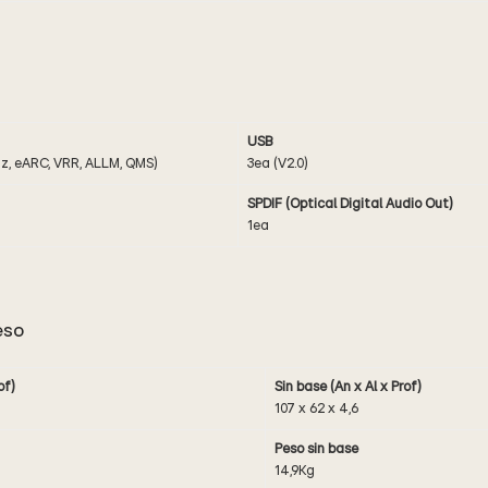
USB
z, eARC, VRR, ALLM, QMS)
3ea (V2.0)
SPDIF (Optical Digital Audio Out)
1ea
eso
of)
Sin base (An x Al x Prof)
107 x 62 x 4,6
Peso sin base
14,9Kg