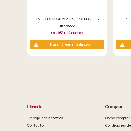
TV LG OLED evo 4K 55" OLED55C5
TV L
1.999
USD
167
x
12
cuotas
USD
Momentáneamente sin stock
Ltienda
Comprar
Trabaja con nosotros
Como comprar
Contacto
Condiciones d