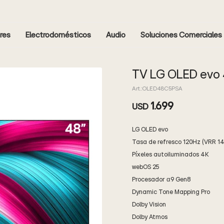
res
Electrodomésticos
Audio
Soluciones Comerciales
TV LG OLED evo
OLED48C5PSA
1.699
USD
LG OLED evo
Tasa de refresco 120Hz (VRR 1
Píxeles autoiluminados 4K
webOS 25
Procesador α9 Gen8
Dynamic Tone Mapping Pro
Dolby Vision
Dolby Atmos