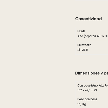
Conectividad
HDMI
4ea (soporta 4K 120H
Bluetooth
Sí (V5.1)
Dimensiones y p
Con base (An x Al x Pr
107 x 67,5 x 23
Peso con base
16,8Kg