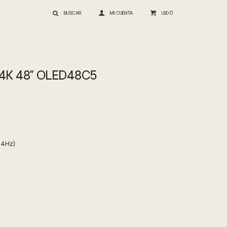
0
USD
 4K 48" OLED48C5
44Hz)