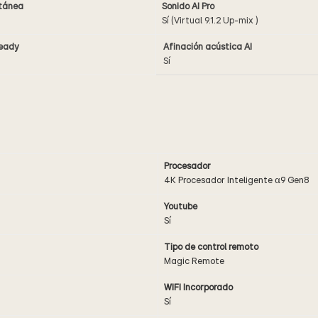
ltánea
Sonido AI Pro
Sí (Virtual 9.1.2 Up-mix )
Ready
Afinación acústica AI
Sí
Procesador
4K Procesador Inteligente α9 Gen8
Youtube
Sí
Tipo de control remoto
Magic Remote
WIFI Incorporado
Sí