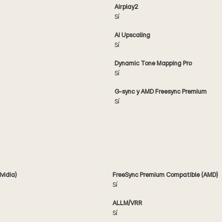
Airplay2
Sí
AI Upscaling
Sí
Dynamic Tone Mapping Pro
Sí
G-sync y AMD Freesync Premium
Sí
vidia)
FreeSync Premium Compatible (AMD)
Sí
ALLM/VRR
Sí