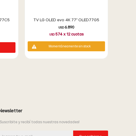
D77C5
TV LG OLED evo 4K 77" OLED77G5
6.890
USD
574
x
12
cuotas
USD
Momentáneamente sin stock
Newsletter
¡Suscribite y recibí todas nuestras novedades!