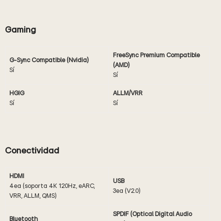
Gaming
FreeSync Premium Compatible
G-Sync Compatible (Nvidia)
(AMD)
Sí
Sí
HGIG
ALLM/VRR
Sí
Sí
Conectividad
HDMI
USB
4ea (soporta 4K 120Hz, eARC,
3ea (V2.0)
VRR, ALLM, QMS)
SPDIF (Optical Digital Audio
Bluetooth