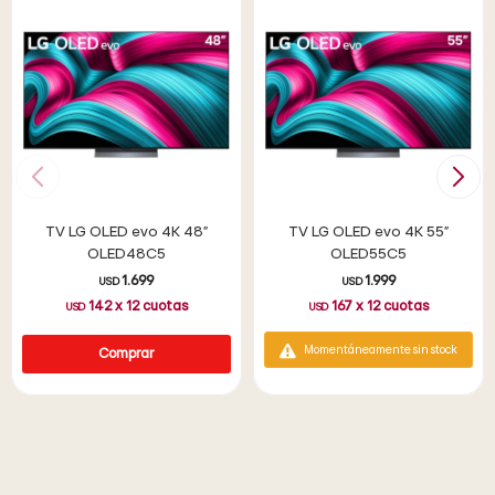
TV LG OLED evo 4K 48"
TV LG OLED evo 4K 55"
OLED48C5
OLED55C5
1.699
1.999
USD
USD
142
x
12
cuotas
167
x
12
cuotas
USD
USD
Momentáneamente sin stock