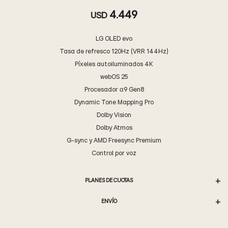
4.449
USD
LG OLED evo
Tasa de refresco 120Hz (VRR 144Hz)
Píxeles autoiluminados 4K
webOS 25
Procesador α9 Gen8
Dynamic Tone Mapping Pro
Dolby Vision
Dolby Atmos
G-sync y AMD Freesync Premium
Control por voz
PLANES DE CUOTAS
ENVÍO