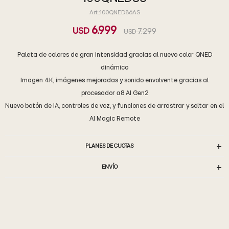
100QNED86AS
6.999
USD
7.299
USD
Paleta de colores de gran intensidad gracias al nuevo color QNED
dinámico
Imagen 4K, imágenes mejoradas y sonido envolvente gracias al
procesador α8 AI Gen2
Nuevo botón de IA, controles de voz, y funciones de arrastrar y soltar en el
AI Magic Remote
PLANES DE CUOTAS
ENVÍO