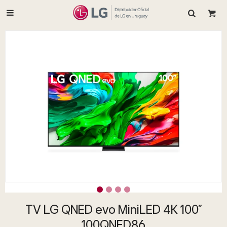

TV LG QNED evo MiniLED 4K 100"
100QNED86