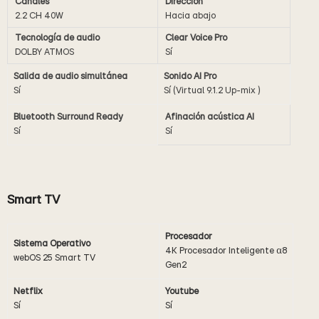
Canales
Dirección
2.2 CH 40W
Hacia abajo
Tecnología de audio
Clear Voice Pro
DOLBY ATMOS
Sí
Salida de audio simultánea
Sonido AI Pro
Sí
Sí (Virtual 9.1.2 Up-mix )
Bluetooth Surround Ready
Afinación acústica AI
Sí
Sí
Smart TV
Procesador
Sistema Operativo
4K Procesador Inteligente α8
webOS 25 Smart TV
Gen2
Netflix
Youtube
Sí
Sí