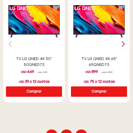
TV LG QNED 4K 50"
TV LG QNED 4K 65"
50QNED73
65QNED73
469
899
USD
729
USD
1.399
USD
USD
39
x
12
cuotas
75
x
12
cuotas
USD
USD