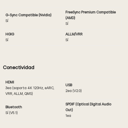
FreeSync Premium Compatible
G-Sync Compatible (Nvidia)
(AMD)
Sí
Sí
HGIG
ALLM/VRR
Sí
Sí
Conectividad
HDMI
USB
3ea (soporta 4K 120Hz, eARC,
2ea (V2.0)
VRR, ALLM, QMS)
SPDIF (Optical Digital Audio
Bluetooth
Out)
Sí (V5.1)
1ea