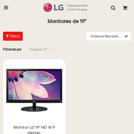

Monitores de 19"
Recomendados
Filtrando por:
Pulgadas:
19"
Monitor LG 19" HD 16:9
19M38L