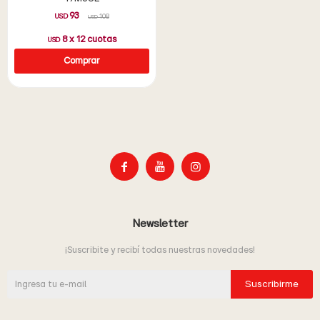
93
USD
108
USD
8
x
12
cuotas
USD



Newsletter
¡Suscribite y recibí todas nuestras novedades!
Suscribirme