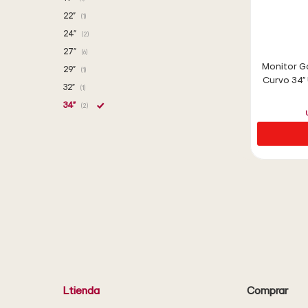
22"
(1)
24"
(2)
27"
(6)
Monitor G
29"
(1)
Curvo 34
32"
(1)
34"
(2)
Ltienda
Comprar