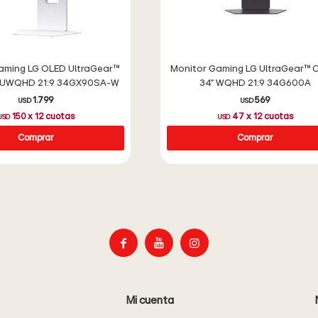
aming LG OLED UltraGear™
Monitor Gaming LG UltraGear™ 
" UWQHD 21:9 34GX90SA-W
34" WQHD 21:9 34G600A
1.799
569
USD
USD
150
x
12
cuotas
47
x
12
cuotas
USD
USD



Mi cuenta