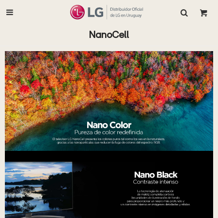

NanoCell