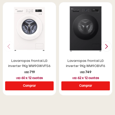
Lavarropas frontal LG
Lavarropas frontal LG
inverter 9Kg WM9GWVFS6
inverter 9Kg WM9OBVF6
719
749
USD
USD
60
x
12
cuotas
62
x
12
cuotas
USD
USD