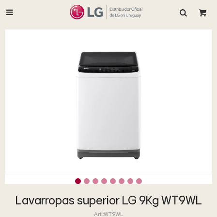

Lavarropas superior LG 9Kg WT9WL
WT9WL