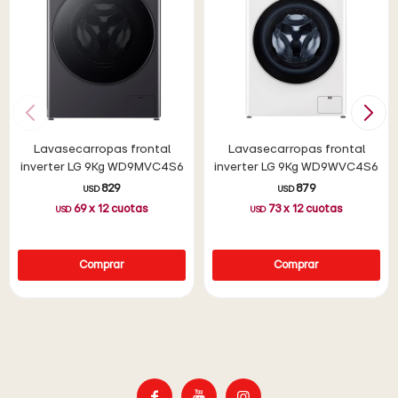
Lavasecarropas frontal
Lavasecarropas frontal
inverter LG 9Kg WD9MVC4S6
inverter LG 9Kg WD9WVC4S6
829
879
USD
USD
69
x
12
cuotas
73
x
12
cuotas
USD
USD


