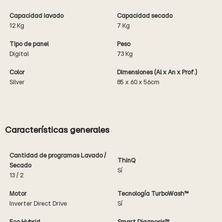
Capacidad lavado
Capacidad secado
12 Kg
7 Kg
Tipo de panel
Peso
Digital
73 Kg
Color
Dimensiones (Al x An x Prof.)
Silver
85 x 60 x 56cm
Características generales
Cantidad de programas Lavado /
ThinQ
Secado
Sí
13 / 2
Motor
Tecnología TurboWash
™
Inverter Direct Drive
Sí