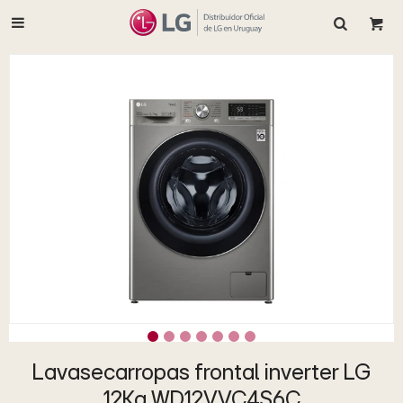

Lavasecarropas frontal inverter LG
12Kg WD12VVC4S6C