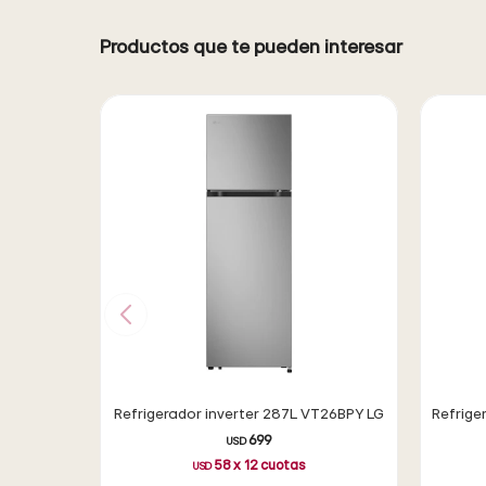
Productos que te pueden interesar
Refrigerador inverter 287L VT26BPY LG
Refrige
699
USD
58
x
12
cuotas
USD