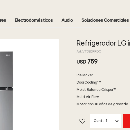
res
Electrodomésticos
Audio
Soluciones Comerciales
Refrigerador LG
VT32BPPDC
759
USD
Ice Maker
DoorCooling⁺™
Moist Balance Crisper™
Multi Air Flow
Motor con 10 años de garantía
1