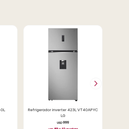
40L
Refrigerador inverter 423L VT40APYC
Refriger
LG
999
USD