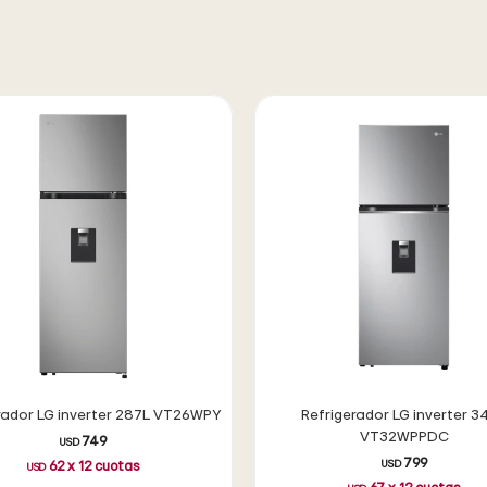
rador LG inverter 287L VT26WPY
Refrigerador LG inverter 3
VT32WPPDC
749
USD
799
USD
62
x
12
cuotas
USD