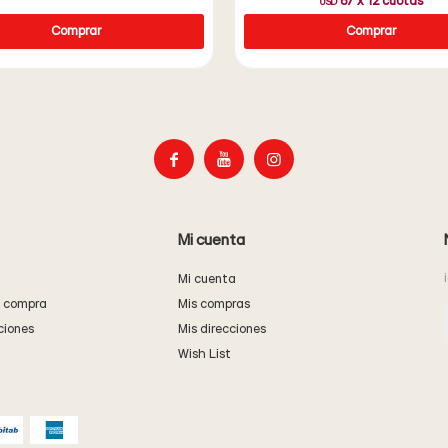
67
x
12
cuotas
USD



Mi cuenta
Mi cuenta
e compra
Mis compras
ciones
Mis direcciones
Wish List