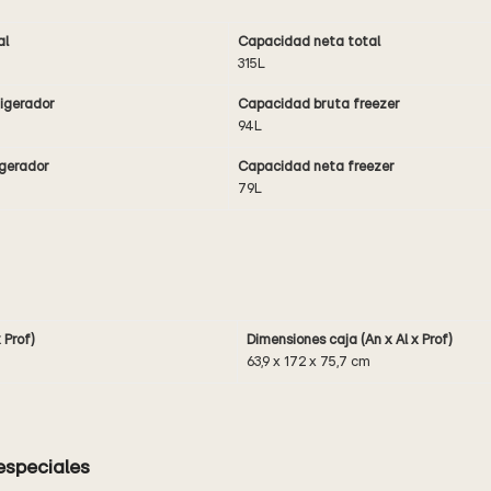
al
Capacidad neta total
315L
rigerador
Capacidad bruta freezer
94L
igerador
Capacidad neta freezer
79L
 Prof)
Dimensiones caja (An x Al x Prof)
63,9 x 172 x 75,7 cm
especiales