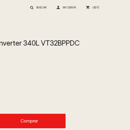
0
USD
 inverter 340L VT32BPPDC
Comprar