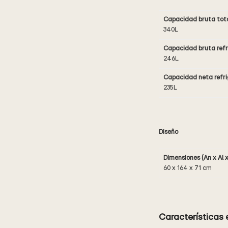
Capacidad bruta tot
340L
Capacidad bruta ref
246L
Capacidad neta refr
235L
Diseño
Dimensiones (An x Al x
60 x 164 x 71 cm
Características 