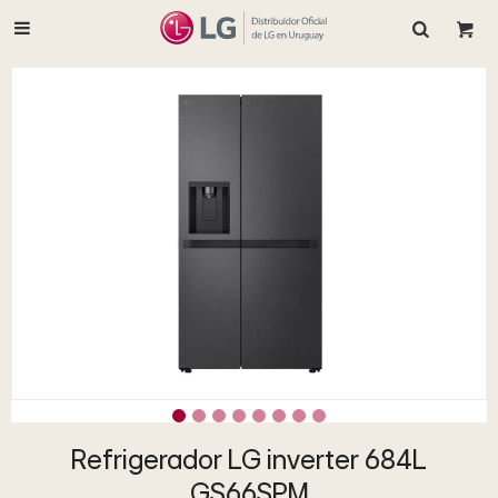

Refrigerador LG inverter 684L
GS66SPM