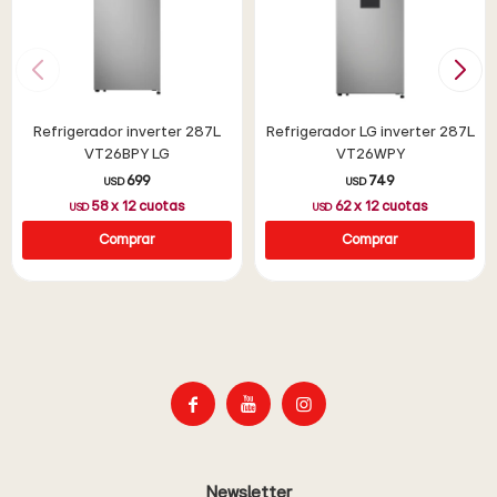
Refrigerador inverter 287L
Refrigerador LG inverter 287L
VT26BPY LG
VT26WPY
699
749
USD
USD
58
x
12
cuotas
62
x
12
cuotas
USD
USD



Newsletter