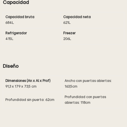
Capacidad
Capacidad bruta
Capacidad neta
684L
621L
Refrigerador
Freezer
415L
206L
Diseño
Dimensiones (An x Al x Prof)
Ancho con puertas abiertas:
91,3 x 179 x 73,5 cm
163,5cm
Profundidad con puertas
Profundidad sin puerta: 62cm
abiertas: 118cm